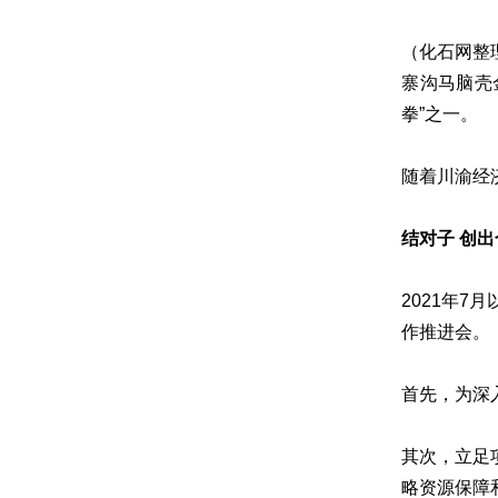
（化石网整
寨沟马脑壳
拳”之一。
随着川渝经
结对子 创
2021年
作推进会。
首先，为深
其次，立足
略资源保障