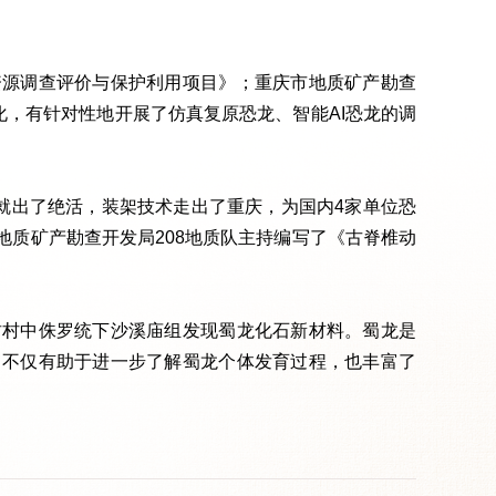
资源调查评价与保护利用项目》；重庆市地质矿产勘查
化，有针对性地开展了仿真复原恐龙、智能AI恐龙的调
就出了绝活，装架技术走出了重庆，为国内4家单位恐
质矿产勘查开发局208地质队主持编写了《古脊椎动
君村中侏罗统下沙溪庙组发现蜀龙化石新材料。蜀龙是
，不仅有助于进一步了解蜀龙个体发育过程，也丰富了