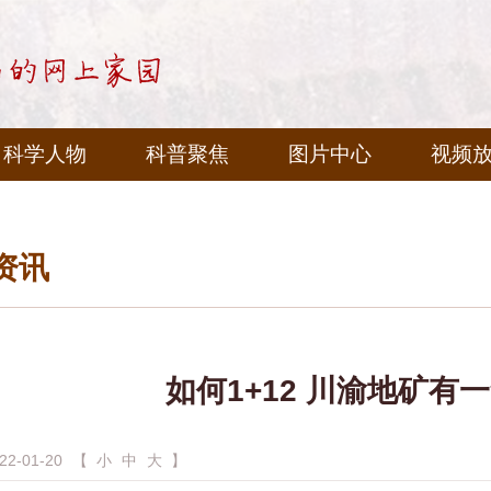
科学人物
科普聚焦
图片中心
视频
资讯
如何1+12 川渝地矿有
-01-20
【
小
中
大
】