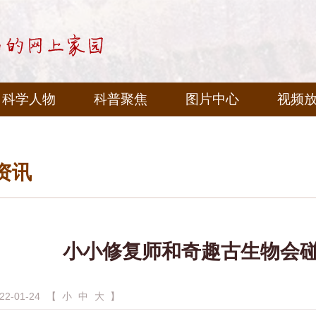
科学人物
科普聚焦
图片中心
视频
资讯
小小修复师和奇趣古生物会
-01-24
【
小
中
大
】