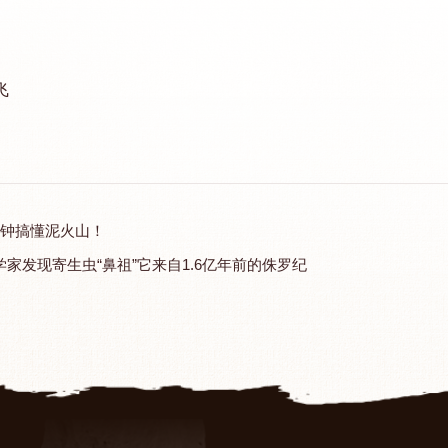
飞
分钟搞懂泥火山！
学家发现寄生虫“鼻祖”它来自1.6亿年前的侏罗纪