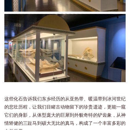
这些化石告诉我们东乡经历的从亚热带、暖温带到冰河世纪
的悲壮历程，让我们目睹古动物留下的珍贵遗迹，更能一窥
它们的身影，从体型庞大的巨犀到外貌奇特的铲齿象，从神
情矫健的三趾马到硕大无比的真马，构成了一个丰富多彩的