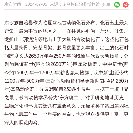
发布时间：2024-07-05
来源：
东乡族自治县博物馆
分享:
东乡族自治县作为临夏盆地古动物化石分布、化石出土最为
密集、最为丰富的地区之一，在县域内毛沟、牙沟、汪集、
龙担山、郭泥沟等地出土了大量的古动物化石，这些化石包
括大量头骨、完整骨架、肢骨数量更为丰富。出土的化石时
间跨度长达2650万年至250万年的晚新生代四大动物群，分
别为晚渐新世(距今约2650万年)巨犀动物群，中中新世(距
今约1500万年一1200万年)铲齿象动物群，晚中新世(距今约
1200万年-500万年)三趾马动物群和早更新世(距今约250万
年)真马动物群，分属3纲8目250多个属种，占据了十项世界
之最，被古动物学界誉为“东方瑰宝”。对于研究地球历史、
生物演化和环境变迁具有重要意义，无疑填补了我国第四纪
生物地层工作中一个重要的空白，也为观众提供更丰富、更
深入的展览内容。