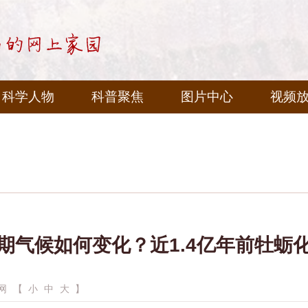
科学人物
科普聚焦
图片中心
视频
期气候如何变化？近1.4亿年前牡蛎
网
【
小
中
大
】