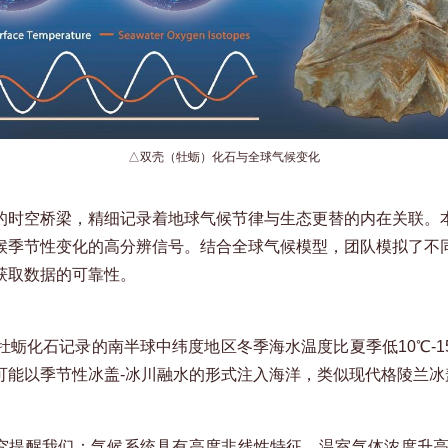
△双壳（牡蛎）化石与全球气候变化
的时空桥梁，精细记录着地球气候节律与生态更替的内在关联。
候季节性变化的高分辨信号。结合全球气候模型，团队模拟了不
获取数据的可靠性。
蛎化石记录的南半球中纬度地区冬季海水温度比夏季低10℃-
可能以季节性冰盖-冰川融水的形式注入海洋，类似现代格陵兰冰
研究提醒我们：气候系统具有高度非线性特征。温室气体浓度升