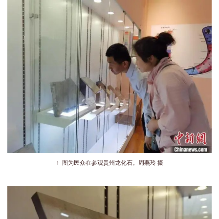
↑
图为民众在参观贵州龙化石。周燕玲 摄