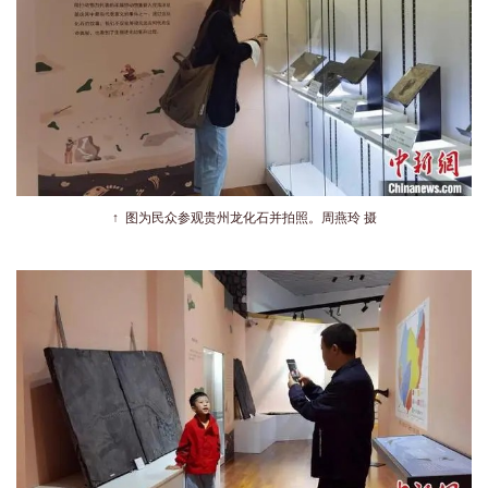
↑
图为民众参观贵州龙化石并拍照。周燕玲 摄