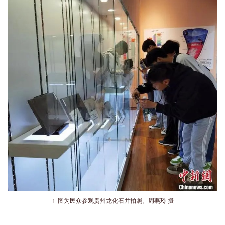
↑
图为民众参观贵州龙化石并拍照。周燕玲 摄