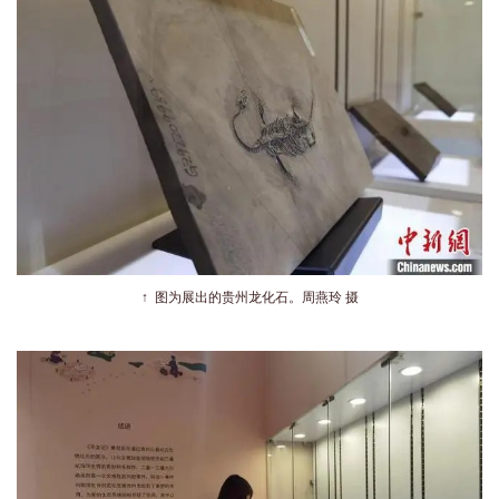
↑
图为展出的贵州龙化石。周燕玲 摄