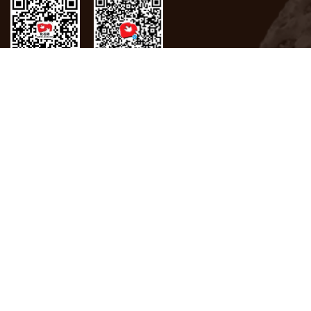
微信
微博
关于我们
联系方式
版权声明
化石网在2009年荣获联合国“世界信息峰会全球大奖”
版权所有 © 中国科学院南京地质古生物研究所
备案号：苏ICP备05063896号-5
地 址：南京市玄武区北京东路39号
免责声明：化石网所沿用的所有文章及内容，并不代表化石网的意
见。刊用本网站稿件，请邮件联系工作人员。未经授权禁止转载，
复制，下载化石网内所有内容，违者将依法追究法律责任。