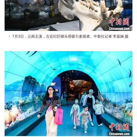
↑
7月3日，云南玉溪，古近纪巨猪头骨吸引参观者。
中新社记者 李嘉娴 摄