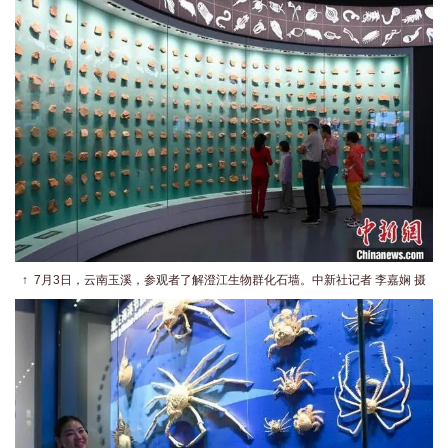
↑
7月3日，云南玉溪，参观者了解澄江生物群化石墙。中新社记者 李嘉娴 摄