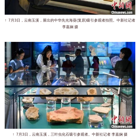
↑
7月3日，云南玉溪，展出的中华先光海葵(复原)吸引参观者拍照。
中新社记者
李嘉娴 摄
↑
7月3日，云南玉溪，三叶虫化石吸引参观者。
中新社记者 李嘉娴 摄