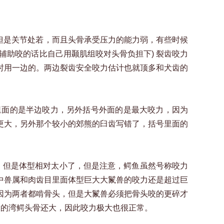
强，但是关节处若，而且头骨承受压力的能力弱，有些时候
辅助咬的话比自己用颞肌组咬对头骨负担下) 裂齿咬力
时用一边的。两边裂齿安全咬力估计也就顶多和犬齿的
里面的是半边咬力，另外括号外面的是最大咬力，因为
更大，另外那个较小的郊熊的臼齿写错了，括号里面的
去，但是体型相对太小了，但是注意，鳄鱼虽然号称咬力
中兽属和肉齿目里面体型巨大大鬣兽的咬力还是超过巨
因为两者都啃骨头，但是大鬣兽必须把骨头咬的更碎才
大的湾鳄头骨还大，因此咬力极大也很正常。