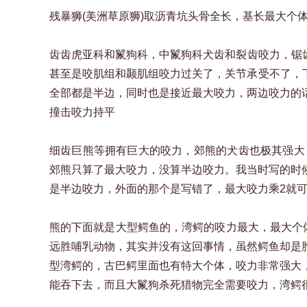
残暴狮(美洲草原狮)取沥青坑头骨全长，基长最大个
齿齿虎亚科和鬣狗科，中鬣狗科犬齿和裂齿咬力，锯齿虎
甚至是咬肌组和颞肌组咬力过关了，关节承受不了，下
全部都是半边，同时也是接近最大咬力，两边咬力的
撞击咬力持平
细齿巨熊等拥有巨大的咬力，郊熊的犬齿也极其强大
郊熊只算了最大咬力，没算半边咬力。我当时写的时
是半边咬力，外面的那个是写错了，最大咬力乘2就
熊的下面就是大型鳄鱼的，湾鳄的咬力最大，最大个体
远胜哺乳动物，其实并没有这回事情，虽然鳄鱼却是
型湾鳄的，古巴鳄里面也有特大个体，咬力非常强大
能吞下去，而且大鬣狗杀死猎物完全需要咬力，湾鳄