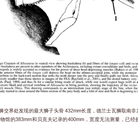
界处发现的最大狮子头骨 432mm长度，德兰士瓦狮取南非发
博物馆的383mm和贝克夫记录的400mm，宽度无法测量，已