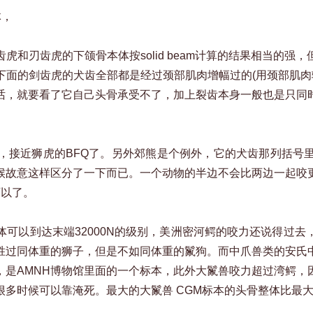
体，
和刃齿虎的下颌骨本体按solid beam计算的结果相当的
面的剑齿虎的犬齿全部都是经过颈部肌肉增幅过的(用颈部肌肉
话，就要看了它自己头骨承受不了，加上裂齿本身一般也是只同
，接近狮虎的BFQ了。另外郊熊是个例外，它的犬齿那列括号
候故意这样区分了一下而已。一个动物的半边不会比两边一起咬
可以了。
可以到达末端32000N的级别，美洲密河鳄的咬力还说得过
胜过同体重的狮子，但是不如同体重的鬣狗。而中爪兽类的安氏
，是AMNH博物馆里面的一个标本，此外大鬣兽咬力超过湾鳄，
很多时候可以靠淹死。最大的大鬣兽 CGM标本的头骨整体比最