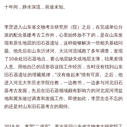
十年间，静水深流，前途未知。
李罡进入山东省文物考古研究所（院）之后，在完成单位分
派的配合基建考古工作外，心里始终放不下的，是在山东发
现有原生地层的旧石器遗址，这样能够解决一些相关基础问
题。他先后在山东沂沭河、大沽河流域跑了多年调查，发现
了10余处旧石器地点，要么地层缺失或地层太薄，结果差强
人意。用他自己的话形容这段工作经历，当时没有找到山东
旧石器遗址的埋藏规律，“没有做起来”情有可原。之后，他
进入河北大学历史学院任教，一边教书，一边参与河北旧石
器考古发掘，先后在旧石器领域颇有影响力的河北泥河湾盆
地和冀东做过调查和发掘工作。即便如此，李罡念念不忘的
的还是对山东旧石器考古的期待。
2019 年，李罡“二进宫”，再次返回山东省文物考古研究院工