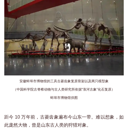
安徽蚌埠市博物馆的三具古菱齿象复原骨架以及两只模型象
（中国科学院古脊椎动物与古人类研究所依据“淮河古象”化石复原）
蚌埠市博物馆供图
距今 10 万年前，古菱齿象遍布今山东一带。难以想象，如
此庞然大物，曾是山东古人类的狩猎对象。