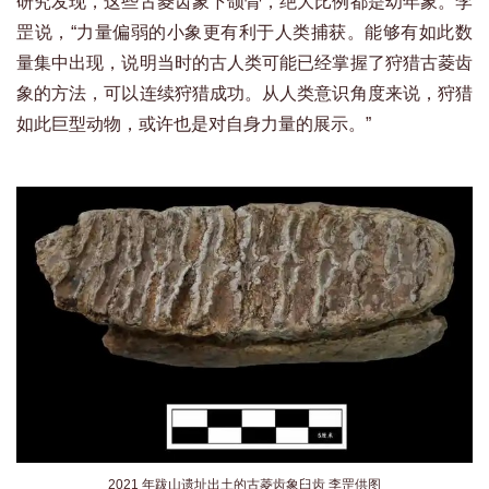
研究发现，这些古菱齿象下颌骨，绝大比例都是幼年象。李
罡说，“力量偏弱的小象更有利于人类捕获。能够有如此数
量集中出现，说明当时的古人类可能已经掌握了狩猎古菱齿
象的方法，可以连续狩猎成功。从人类意识角度来说，狩猎
如此巨型动物，或许也是对自身力量的展示。”
2021 年跋山遗址出土的古菱齿象臼齿 李罡供图