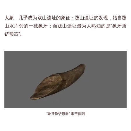
大象，几乎成为跋山遗址的象征：跋山遗址的发现，始自跋
山水库旁的一截象牙；而跋山遗址最为人熟知的是“象牙质
铲形器”。
“象牙质铲形器” 李罡供图