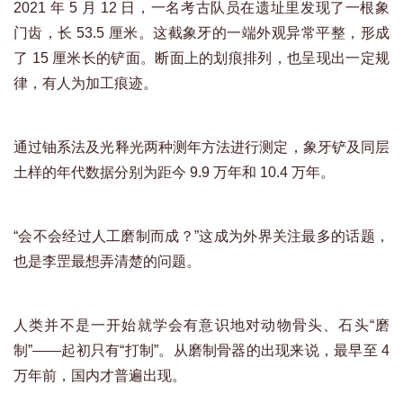
2021 年 5 月 12 日，一名考古队员在遗址里发现了一根象
门齿，长 53.5 厘米。这截象牙的一端外观异常平整，形成
了 15 厘米长的铲面。断面上的划痕排列，也呈现出一定规
律，有人为加工痕迹。
通过铀系法及光释光两种测年方法进行测定，象牙铲及同层
土样的年代数据分别为距今 9.9 万年和 10.4 万年。
“会不会经过人工磨制而成？”这成为外界关注最多的话题，
也是李罡最想弄清楚的问题。
人类并不是一开始就学会有意识地对动物骨头、石头“磨
制”——起初只有“打制”。从磨制骨器的出现来说，最早至 4
万年前，国内才普遍出现。