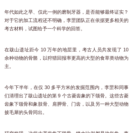
年代如此之早、仅此一例的磨制牙器，是否能够最终证实？
对于它的加工流程还不明确，李罡团队正在依据更多相关的
考古材料，试图给予一个科学的回答。
在跋山遗址距今 10 万年的地层里，考古人员共发现了 10
余种动物的骨骼，以狩猎回报率更高的大型的食草类动物为
主。
今年下半年，在仅 30 多平方米的发掘范围内，李罡和同事
们清理出了跋山遗址的第 9 个古菱齿象的下颌骨。这些古菱
齿象下颌骨和象肢骨、肩胛骨、门齿，以及另一种大型动物
披毛犀的头骨同出。