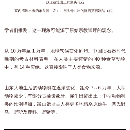
赵庄遗址出土的象头化石
室内清理出来的象头骨（左）、与头骨共出的脉石英石制品（右）
学者们推测，这一现象可能源于原始宗教崇拜的观念。
从 10 万年至 1 万年，地球气候变化剧烈。中国旧石器时代
晚期的考古材料表明，在人类主要狩猎的 40 种食草动物
中，有 14 种灭绝。这直接影响了人类食物来源。
山东大地生活的动物群在逐渐变化。距今 7～6 万年，大型
动物减少，有部分古菱齿象牙、犀牛臼齿出土；中型动物种
类的比例增加，跋山遗址古人类更多地猎杀原始牛、普氏野
马、野驴及鹿科、野猪等。