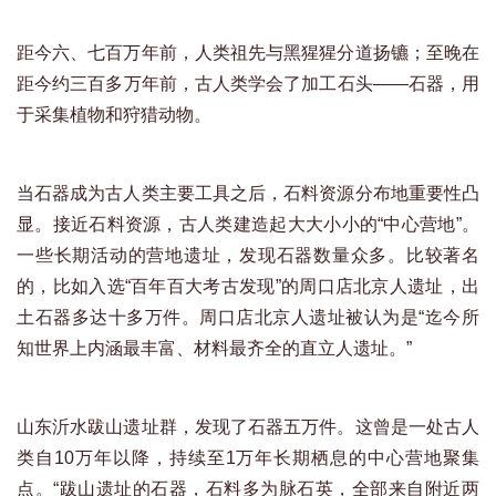
距今六、七百万年前，人类祖先与黑猩猩分道扬镳；至晚在
距今约三百多万年前，古人类学会了加工石头——石器，用
于采集植物和狩猎动物。
当石器成为古人类主要工具之后，石料资源分布地重要性凸
显。接近石料资源，古人类建造起大大小小的“中心营地”。
一些长期活动的营地遗址，发现石器数量众多。比较著名
的，比如入选“百年百大考古发现”的周口店北京人遗址，出
土石器多达十多万件。周口店北京人遗址被认为是“迄今所
知世界上内涵最丰富、材料最齐全的直立人遗址。”
山东沂水跋山遗址群，发现了石器五万件。这曾是一处古人
类自10万年以降，持续至1万年长期栖息的中心营地聚集
点。“跋山遗址的石器，石料多为脉石英，全部来自附近两