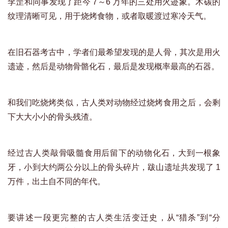
李罡和同事发现了距今 7～6 万年的三处用火迹象。木碳的
纹理清晰可见，用于烧烤食物，或者取暖渡过寒冷天气。
在旧石器考古中，学者们最希望发现的是人骨，其次是用火
遗迹，然后是动物骨骼化石，最后是发现概率最高的石器。
和我们吃烧烤类似，古人类对动物经过烧烤食用之后，会剩
下大大小小的骨头残渣。
经过古人类敲骨吸髓食用后留下的动物化石，大到一根象
牙，小到大约两公分以上的骨头碎片，跋山遗址共发现了 1
万件，出土自不同的年代。
要讲述一段更完整的古人类生活变迁史，从“猎杀”到“分