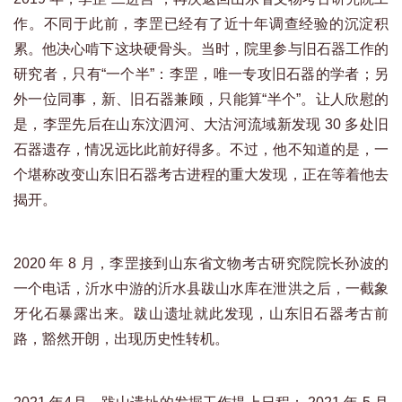
作。不同于此前，李罡已经有了近十年调查经验的沉淀积
累。他决心啃下这块硬骨头。当时，院里参与旧石器工作的
研究者，只有“一个半”：李罡，唯一专攻旧石器的学者；另
外一位同事，新、旧石器兼顾，只能算“半个”。让人欣慰的
是，李罡先后在山东汶泗河、大沽河流域新发现 30 多处旧
石器遗存，情况远比此前好得多。不过，他不知道的是，一
个堪称改变山东旧石器考古进程的重大发现，正在等着他去
揭开。
2020 年 8 月，李罡接到山东省文物考古研究院院长孙波的
一个电话，沂水中游的沂水县跋山水库在泄洪之后，一截象
牙化石暴露出来。跋山遗址就此发现，山东旧石器考古前
路，豁然开朗，出现历史性转机。