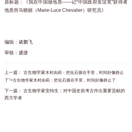
原标题：《我在中国做地质——记“中国政府友谊奖”获得者
地质所马晓丽（Marie-Luce Chevalier）研究员》
编辑：诸鹏飞
审核：盛捷
上一篇：
古生物学家
木村由莉
：
把化石握在手里
，
时间好像静止
">
了
古生物学家
木村由莉
：
把化石握在手里
，
时间好像静止了
下一篇：
古生物学家安特生：对中国史前考古作出重要贡献的
西方学者