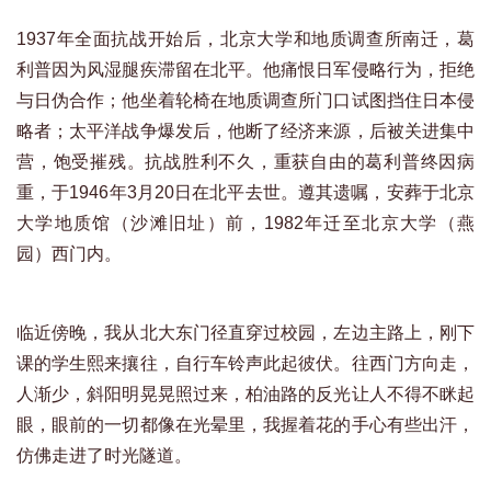
1937年全面抗战开始后，北京大学和地质调查所南迁，葛
利普因为风湿腿疾滞留在北平。他痛恨日军侵略行为，拒绝
与日伪合作；他坐着轮椅在地质调查所门口试图挡住日本侵
略者；太平洋战争爆发后，他断了经济来源，后被关进集中
营，饱受摧残。抗战胜利不久，重获自由的葛利普终因病
重，于1946年3月20日在北平去世。遵其遗嘱，安葬于北京
大学地质馆（沙滩旧址）前，1982年迁至北京大学（燕
园）西门内。
临近傍晚，我从北大东门径直穿过校园，左边主路上，刚下
课的学生熙来攘往，自行车铃声此起彼伏。往西门方向走，
人渐少，斜阳明晃晃照过来，柏油路的反光让人不得不眯起
眼，眼前的一切都像在光晕里，我握着花的手心有些出汗，
仿佛走进了时光隧道。