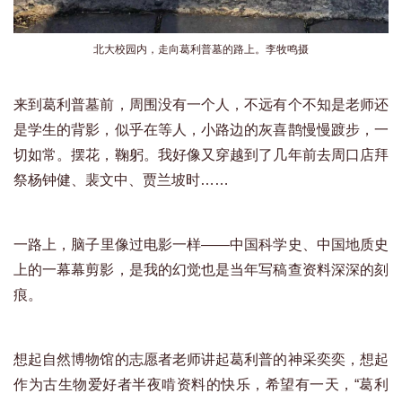
北大校园内，走向葛利普墓的路上。李牧鸣摄
来到葛利普墓前，周围没有一个人，不远有个不知是老师还
是学生的背影，似乎在等人，小路边的灰喜鹊慢慢踱步，一
切如常。摆花，鞠躬。我好像又穿越到了几年前去周口店拜
祭杨钟健、裴文中、贾兰坡时……
一路上，脑子里像过电影一样——中国科学史、中国地质史
上的一幕幕剪影，是我的幻觉也是当年写稿查资料深深的刻
痕。
想起自然博物馆的志愿者老师讲起葛利普的神采奕奕，想起
作为古生物爱好者半夜啃资料的快乐，希望有一天，“葛利