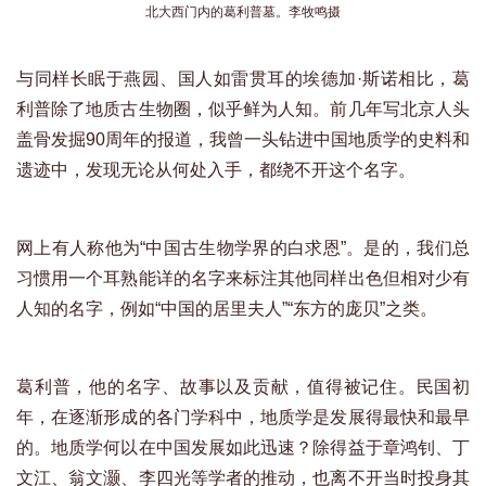
北大西门内的葛利普墓。李牧鸣摄
与同样长眠于燕园、国人如雷贯耳的埃德加·斯诺相比，葛
利普除了地质古生物圈，似乎鲜为人知。前几年写北京人头
盖骨发掘90周年的报道，我曾一头钻进中国地质学的史料和
遗迹中，发现无论从何处入手，都绕不开这个名字。
网上有人称他为“中国古生物学界的白求恩”。是的，我们总
习惯用一个耳熟能详的名字来标注其他同样出色但相对少有
人知的名字，例如“中国的居里夫人”“东方的庞贝”之类。
葛利普，他的名字、故事以及贡献，值得被记住。民国初
年，在逐渐形成的各门学科中，地质学是发展得最快和最早
的。地质学何以在中国发展如此迅速？除得益于章鸿钊、丁
文江、翁文灏、李四光等学者的推动，也离不开当时投身其