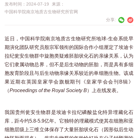
发布时间：2024-07-19
来源：
中国科学院南京地质古生物研究所官网
分享:
近日，中国科学院南京地质古生物研究所地球-生命系统早
期演化团队研究员殷宗军领衔的国际合作小组厘定了埃迪卡
拉纪瓮安生物群中旋胞类疑难胚胎状化石的亲缘关系，认为
它们隶属动物总界，但不是后生动物的胚胎，而是具有多细
胞发育阶段且与后生动物亲缘关系较近的单细胞生物。该成
果近期在英国皇家学会旗舰期刊《皇家学会会刊B辑》
（
Proceedings of the Royal Society B
）上在线发表。
我国贵州瓮安生物群是埃迪卡拉纪磷酸盐化特异埋藏化石
库，距今约5.8-5.9亿年。它独特的埋藏模式使其在细胞和亚
细胞层级上三维立体保存了大量胚胎状化石（因形似后生动