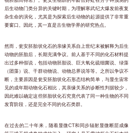
物胚胎而得名）。瓮安生物群的年龄恰好处在分子钟预测的
后生动物门类分异的关键时期，为理解寒武纪大爆发前夜复
杂生命的演化，尤其是为探索后生动物的起源提供了非常重
要窗口。因此，其一直是古生物学界的研究热点。
然而，瓮安胚胎状化石的亲缘关系自上世纪末被解释为后生
动物的胚胎后，长期充满争议。前人基于不同的化石材料提
出过多种假说，包括动物胚胎说、巨大氧化硫细菌说、绿藻
（团藻）说、干群动物说、动物总界说等等。之所以争议不
断，主要原因是瓮安胚胎状化石形态结构简单，与显生宙常
见的成年期动物化石相比，其亲缘关系的诊断性判据较少，
因此难以确定这些胚胎状化石究竟代表了同一种生物的不同
发育阶段，还是完全不同的化石类群。
在过去的二十年来，随着显微CT和同步辐射显微断层成像