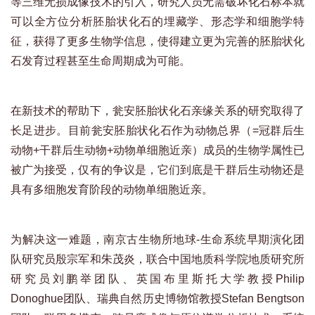
等三维无损成像技术的引入，研究人员无需破坏化石标本就
可以全方位分析胚胎状化石的埋藏学、形态学和细胞学特
征，获得了更多生物学信息，使得建立更为完善的胚胎状化
石发育过程甚至生命周期成为可能。
在新技术的帮助下，瓮安胚胎状化石亲缘关系的研究取得了
长足进步。目前瓮安胚胎状化石作为动物总界（=冠群后生
动物+干群后生动物+动物单细胞近亲）成员的生物学属性已
被广为接受，仅有的争议是，它们到底是干群后生动物还是
具有多细胞发育阶段的动物单细胞近亲。
为解决这一难题，南京古生物所地球-生命系统早期演化团
队研究员殷宗军和朱茂炎，联合中国地质科学院地质研究所
研究员刘鹏举团队、英国布里斯托大学教授Philip
Donoghue团队、瑞典自然历史博物馆教授Stefan Bengtson