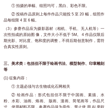
①
拍摄的单幅、组照均可，黑白、彩色不限。
②
投稿作品原则上每件作品只能投 5 至 20 幅，组照作
品每组限 4 至 6 幅。
（3）参赛作品应为摄影器材（相机、手机、无人机等）一
次性拍成的原始图 像，文件大小不低于 5M。 4 作品仅限后
期光影、对比度、饱和度的调整，不得后期创意制作，需符
合真实性原则。
三、美术类：包括但不限于绘画书法、模型制作、印章雕刻
等
(1) 征集内容：
①
主题必须与古生物或化石网相关
②
绘画作品：形式包括但不限于中国画、素描、水
粉、水彩、油画、烙画、 版画、漫画、简笔画等，作品尺
寸、使用材料不限，参赛作品须为原作。禁止使 用 AI 类软