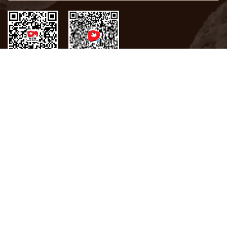
微信
微博
关于我们
联系方式
版权声明
化石网在2009年荣获联合国“世界信息峰会全球大奖”
版权所有 © 中国科学院南京地质古生物研究所
备案号：苏ICP备05063896号-5
地 址：南京市玄武区北京东路39号
免责声明：化石网所沿用的所有文章及内容，并不代表化石网的意
见。刊用本网站稿件，请邮件联系工作人员。未经授权禁止转载，
复制，下载化石网内所有内容，违者将依法追究法律责任。