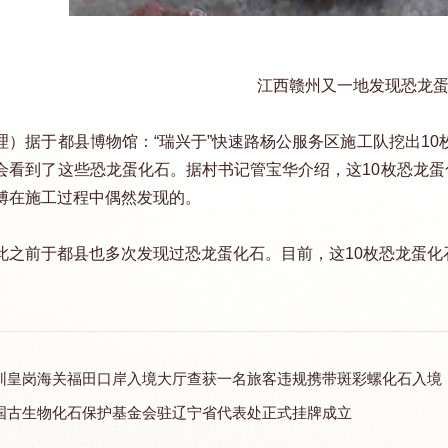
江西赣州又一地发现恐龙
理）据于都县博物馆：“瑞兴于”快速路杨公服务区施工队挖出1
会看到了这些恐龙蛋化石。据村书记管宝华介绍，这10枚恐龙蛋
傅在施工过程中偶然发现的。
此之前于都县也多次发现过恐龙蛋化石。目前，这10枚恐龙蛋化
圳皇岗海关福田口岸入境大厅查获一名旅客违规携带斑彩螺化石入境
国古生物化石保护基金会驻辽宁省代表处正式挂牌成立