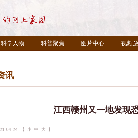
科学人物
科普聚焦
图片中心
视频
资讯
江西赣州又一地发现
-04-24
【
小
中
大
】