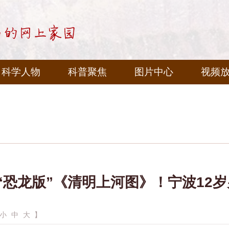
科学人物
科普聚焦
图片中心
视频
“恐龙版”《清明上河图》！宁波12
小
中
大
】