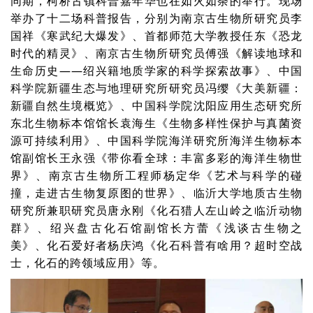
同期，柯桥古镇科普嘉年华也在如火如荼的举行。现场
举办了十二场科普报告，分别为南京古生物所研究员李
国祥《寒武纪大爆发》、首都师范大学教授任东《恐龙
时代的精灵》、南京古生物所研究员傅强《解读地球和
生命历史——绍兴籍地质学家的科学探索故事》、中国
科学院新疆生态与地理研究所研究员冯缨《大美新疆：
新疆自然生境概览》、中国科学院沈阳应用生态研究所
东北生物标本馆馆长袁海生《生物多样性保护与真菌资
源可持续利用》、中国科学院海洋研究所海洋生物标本
馆副馆长王永强《带你看全球：丰富多彩的海洋生物世
界》、南京古生物所工程师杨定华《艺术与科学的碰
撞，走进古生物复原图的世界》、临沂大学地质古生物
研究所兼职研究员唐永刚《化石猎人左山岭之临沂动物
群》、绍兴盘古化石馆副馆长方蕾《浅谈古生物之
美》、化石爱好者杨庆鸿《化石科普有啥用？超时空战
士，化石的跨领域应用》等。