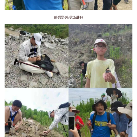
傅强野外现场讲解