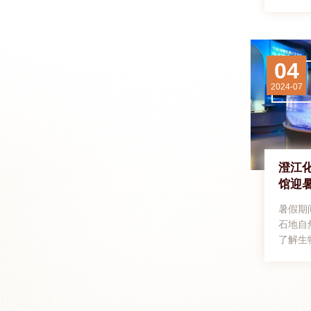
04
2024-07
澄江
馆迎
暑假期
石地自
了解生
年，澄
遗产。