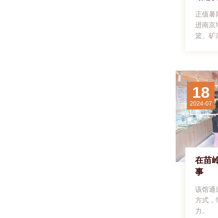
日，内
正值暑
观内蒙
进南京
社记者
篮、矿
古呼和
地球、
红”1
球奥秘
刘文华
内蒙古
辑：诸
18
2024-07
在苗
事
该馆通
方式，
力。