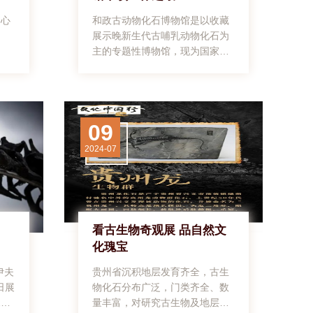
同心
和政古动物化石博物馆是以收藏
展示晚新生代古哺乳动物化石为
主的专题性博物馆，现为国家二
级博物馆、国家AAAA级旅游景
区。
09
2024-07
看古生物奇观展 品自然文
化瑰宝
伊夫
贵州省沉积地层发育齐全，古生
日展
物化石分布广泛，门类齐全、数
0
量丰富，对研究古生物及地层学