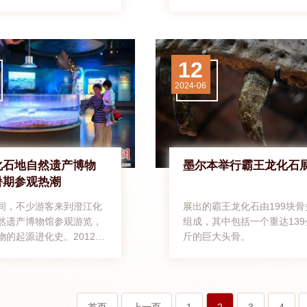
米的雷龙化石。
12
2024-06
化石地自然遗产博物
墨尔本举行霸王龙化石
暑期参观热潮
间，不少游客来到澄江化
展出的霸王龙化石由199块骨
然遗产博物馆参观游览，
组成，其中包括一个重达139
物的起源进化史。2012
斤的巨大头骨。
江化石地被列为世界自然