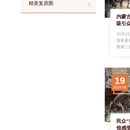
精美复原图
内蒙
吸引
10月
游客参
期第二
多游客
摄10
市，游
本。中
19
日，内
观元代
2024-08
者刘文
和浩特
像与忽
文华摄
特市，
民众
箭(模型
馆感
型)。