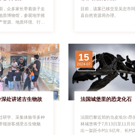
蒙古呼和浩特市，游客参
期，众多家长带着孩子走
目前，该案已移交至吴忠市
古的动物资源标本。中新
地质博物馆，参观地学摇
县自然资源局办理。
刘文华摄10月2日，内蒙
产资源、地质环境、行星
浩特市，游客参观“东方
恐龙世界等展区，感受地
号卫星(模型)。中新社记者
。
摄原标题：《国庆长假：
博物院吸引众多游客》编
鹏飞审核：盛捷
15
2024-07
岭深处讲述古生物故
法国城堡里的恐龙化石
过研学、采集体验等多种
法国巴黎近郊的当皮埃尔-昂
带领游客感受古生物魅
林城堡将于7月13日至11月3
出一架距今约1.5亿年、长约2