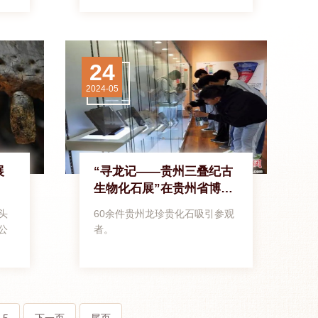
具有重要意义。
24
2024-05
展
“寻龙记——贵州三叠纪古
生物化石展”在贵州省博物
馆展出
头
60余件贵州龙珍贵化石吸引参观
公
者。