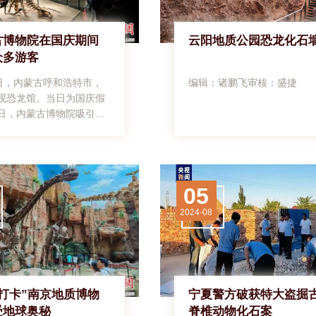
古博物院在国庆期间
云阳地质公园恐龙化石
众多游客
2日，内蒙古呼和浩特市，
编辑：诸鹏飞审核：盛捷
观恐龙馆。当日为国庆假
日，内蒙古博物院吸引众
参观。中新社记者刘文华
月2日，内蒙古呼和浩特
客参观内蒙古的动物标
新社记者刘文华摄10月2
05
蒙古呼和浩特市，游客参
公主祭祀玉牌。中新社记
2024-08
华摄10月2日，内蒙古呼
市，游客参观成吉思汗画
必烈画像。中新社记者刘
10月2日，内蒙古呼和浩
游客参观“长征”5号运载火
“打卡”南京地质博物
宁夏警方破获特大盗掘
)与“长征”4B运载火箭(模
受地球奥秘
脊椎动物化石案
中新社记者刘文华摄10月2