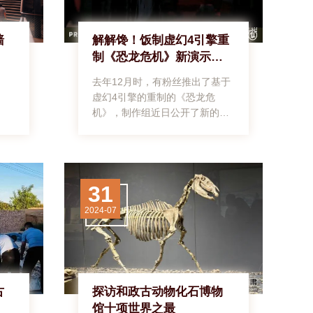
墙
解解馋！饭制虚幻4引擎重
制《恐龙危机》新演示公
开
去年12月时，有粉丝推出了基于
虚幻4引擎的重制的《恐龙危
机》，制作组近日公开了新的预
告，目前这款作品还在制作当
中。卡普空似乎对重制《恐龙危
机》并不感兴趣，三上真司表
示，在《怪物猎人》大获成功之
31
后，《恐龙危机》已经没有重制
版的空间了。因此，对于《恐龙
2024-07
危机》的粉丝来说，情况并不乐
观。预告截图：来来源：游侠网
编辑：诸鹏飞审核：盛捷
古
探访和政古动物化石博物
馆十项世界之最