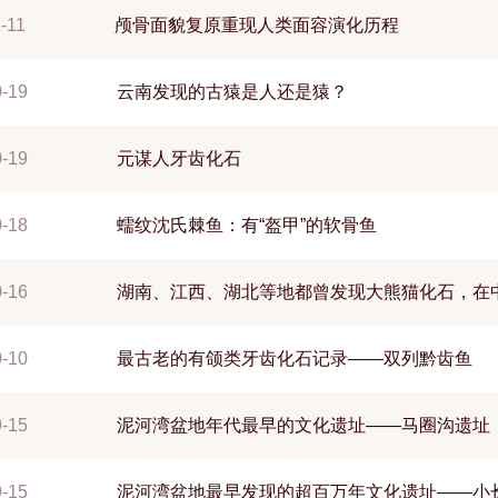
-11
颅骨面貌复原重现人类面容演化历程
0-19
云南发现的古猿是人还是猿？
0-19
元谋人牙齿化石
0-18
蠕纹沈氏棘鱼：有“盔甲”的软骨鱼
0-16
湖南、江西、湖北等地都曾发现大熊猫化石，在
0-10
最古老的有颌类牙齿化石记录——双列黔齿鱼
9-15
泥河湾盆地年代最早的文化遗址——马圈沟遗址
9-15
泥河湾盆地最早发现的超百万年文化遗址——小