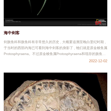
海中剑客
剑旗鱼科和旗鱼科有非常悠久的历史 , 大概要追溯至晚白垩纪时期 ,
于当时的西部内海已可看到海中剑客的身影了 , 牠们就是原金梭鱼属
Protosphyraena。不过原金梭鱼属Protosphyraena和现存的旗鱼类
没关 ,
2022-12-02