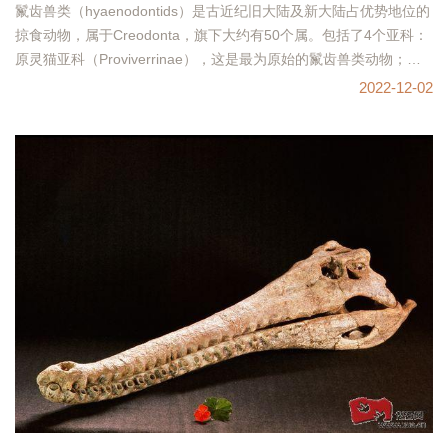
鬣齿兽类（hyaenodontids）是古近纪旧大陆及新大陆占优势地位的
掠食动物，属于Creodonta，旗下大约有50个属。包括了4个亚科：
原灵猫亚科（Proviverrinae），这是最为原始的鬣齿兽类动物；
Limnocyoninae亚科最初现
2022-12-02