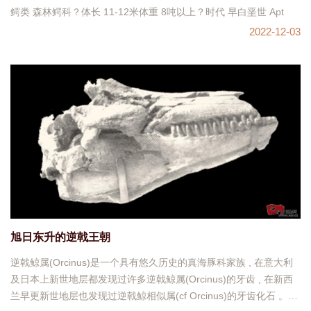
鳄类 森林鳄科？体长 11-12米体重 8吨以上？时代 早白垩世 Apt
2022-12-03
旭日东升的逆戟王朝
逆戟鲸属(Orcinus)是一个具有悠久历史的真海豚科家族 , 在意大利
及日本上新世地层都发现过许多逆戟鲸属(Orcinus)的牙齿 , 在新西
兰早更新世地层也发现过逆戟鲸相似属(cf Orcinus)的牙齿化石 。在