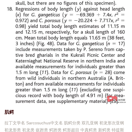
肌鳄
拉丁文学名 Sarcosuchus中文名 肌鳄分类 双孔亚纲 初龙形次亚纲
初龙形类 初龙类 嵌跗类 鳄跗类 鳄形超目 中真鳄类 新鳄类 特提斯