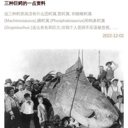
三种巨鳄的一点资料
这三种鳄类虽没有什么恐鳄属,普鳄属, 剑吻蜥鳄属
(Machimosaurus),磷鳄属 (Phosphatosaurus)和钩鼻鳄属
(Gryposuchus )这么有名和巨大,但我个人觉得不应该被忽视。
Euthecodon brumpti据說有15米,應該是誇大了,
2022-12-02