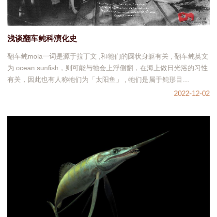
浅谈翻车鲀科演化史
翻车鲀mola一词是源于拉丁文 ,和牠们的圆状身躯有关 , 翻车鲀英文
为 ocean sunfish，则可能与牠会上浮侧翻，在海上做日光浴的习性
有关，因此也有人称牠们为「太阳鱼」 , 牠们是属于鲀形目
Tetraodontifo
2022-12-02