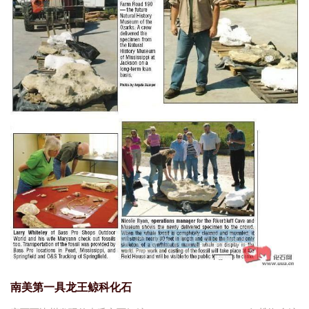
南美第一具龙王鲸科化石