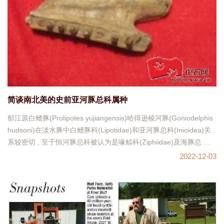
简谈南北美的史前亚河豚总科属种
郁江原白鳍豚(Prolipotes yujiangensis)哈得逊棱河豚(Goniodelphis
hudsoni)在淡水豚中白鳍豚科(Lipotidae)和亚河豚总科(Inioidea)关
系较密切 , 至于恒河豚总科被认为是喙鲸科(Ziphiidae)及海豚总 科
(Delph
2022-12-03